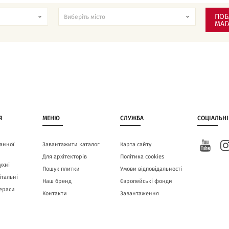
ПОБ
МАГ
Я
МЕНЮ
СЛУЖБА
СОЦІАЛЬНІ
анної
Завантажити каталог
Карта сайту
Для архітекторів
Політика cookies
ухні
Пошук плитки
Умови відповідальності
італьні
Наш бренд
Європейські фонди
тераси
Контакти
Завантаження