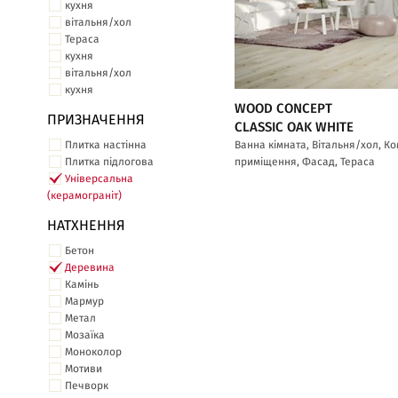
кухня
вітальня/хол
Тераса
кухня
вітальня/хол
кухня
WOOD CONCEPT
ПРИЗНАЧЕННЯ
CLASSIC OAK WHITE
Плитка настінна
Ванна кімната, Вітальня/хол, К
Плитка підлогова
приміщення, Фасад, Тераса
Універсальна
(керамограніт)
НАТХНЕННЯ
Бетон
Деревина
Камінь
Мармур
Метал
Мозаїка
Моноколор
Мотиви
Печворк