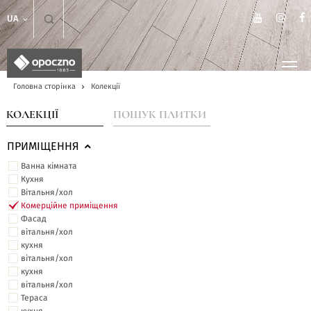
UA
Головна сторінка
Колекції
КОЛЕКЦІЇ
ПОШУК ПЛИТКИ
ПРИМІЩЕННЯ
Ванна кімната
Кухня
Вітальня/хол
Комерційне приміщення
Фасад
вітальня/хол
кухня
вітальня/хол
кухня
вітальня/хол
Тераса