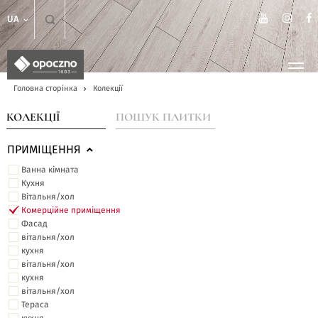
UA
Головна сторінка
Колекції
КОЛЕКЦІЇ
ПОШУК ПЛИТКИ
ПРИМІЩЕННЯ
Ванна кімната
Кухня
Вітальня/хол
Комерційне приміщення
Фасад
вітальня/хол
кухня
вітальня/хол
кухня
вітальня/хол
Тераса