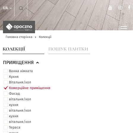
UA
Головна сторінка
Колекції
КОЛЕКЦІЇ
ПОШУК ПЛИТКИ
ПРИМІЩЕННЯ
Ванна кімната
Кухня
Вітальня/хол
Комерційне приміщення
Фасад
вітальня/хол
кухня
вітальня/хол
кухня
вітальня/хол
Тераса