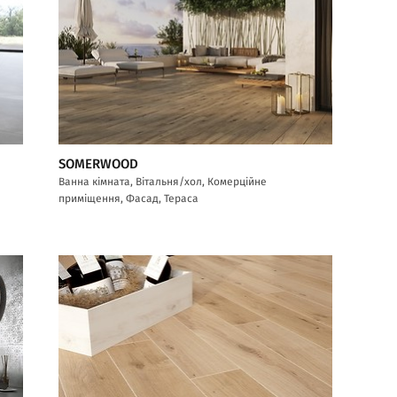
SOMERWOOD
Ванна кімната, Вітальня/хол, Комерційне
приміщення, Фасад, Тераса