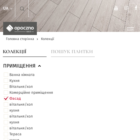
UA
Головна сторінка
Колекції
КОЛЕКЦІЇ
ПОШУК ПЛИТКИ
ПРИМІЩЕННЯ
Ванна кімната
Кухня
Вітальня/хол
Комерційне приміщення
Фасад
вітальня/хол
кухня
вітальня/хол
кухня
вітальня/хол
Тераса