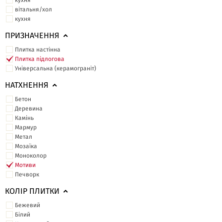
кухня
вітальня/хол
кухня
ПРИЗНАЧЕННЯ
Плитка настінна
Плитка підлогова
Універсальна (керамограніт)
НАТХНЕННЯ
Бетон
Деревина
Камінь
Мармур
Метал
Мозаїка
Моноколор
Мотиви
Печворк
КОЛІР ПЛИТКИ
Бежевий
Білий