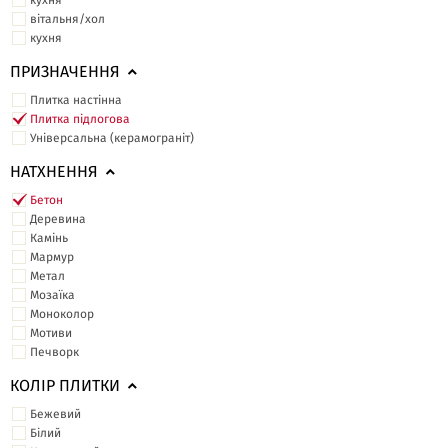
кухня
вітальня/хол
кухня
ПРИЗНАЧЕННЯ
Плитка настінна
Плитка підлогова
Універсальна (керамограніт)
НАТХНЕННЯ
Бетон
Деревина
Камінь
Мармур
Метал
Мозаїка
Моноколор
Мотиви
Печворк
КОЛІР ПЛИТКИ
Бежевий
Білий