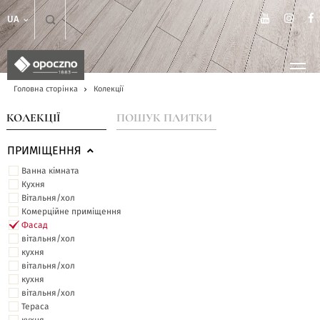
UA
Головна сторінка
Колекції
КОЛЕКЦІЇ
ПОШУК ПЛИТКИ
ПРИМІЩЕННЯ
Ванна кімната
Кухня
Вітальня/хол
Комерційне приміщення
Фасад
вітальня/хол
кухня
вітальня/хол
кухня
вітальня/хол
Тераса