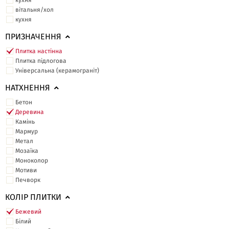
кухня
вітальня/хол
кухня
ПРИЗНАЧЕННЯ
Плитка настінна
Плитка підлогова
Універсальна (керамограніт)
НАТХНЕННЯ
Бетон
Деревина
Камінь
Мармур
Метал
Мозаїка
Моноколор
Мотиви
Печворк
КОЛІР ПЛИТКИ
Бежевий
Білий