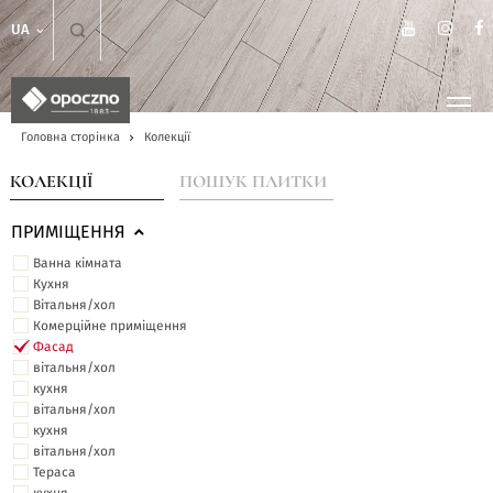
UA
Головна сторінка
Колекції
КОЛЕКЦІЇ
ПОШУК ПЛИТКИ
ПРИМІЩЕННЯ
Ванна кімната
Кухня
Вітальня/хол
Комерційне приміщення
Фасад
вітальня/хол
кухня
вітальня/хол
кухня
вітальня/хол
Тераса